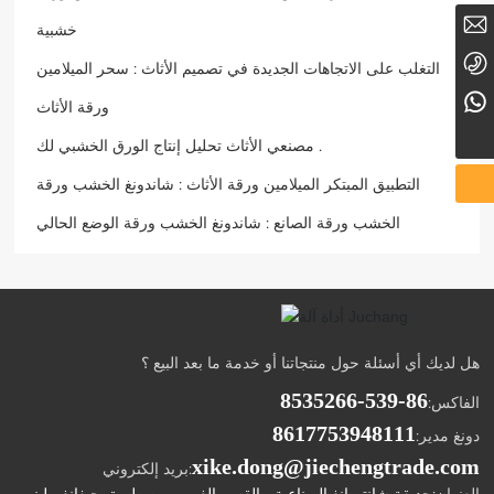
Xingmei@lyxingmei.com
خشبية
86-17753948111
التغلب على الاتجاهات الجديدة في تصميم الأثاث : سحر الميلامين
8617753948111
ورقة الأثاث
مصنعي الأثاث تحليل إنتاج الورق الخشبي لك .
التطبيق المبتكر الميلامين ورقة الأثاث : شاندونغ الخشب ورقة
الخشب ورقة الصانع : شاندونغ الخشب ورقة الوضع الحالي
هل لديك أي أسئلة حول منتجاتنا أو خدمة ما بعد البيع ؟
86-539-8535266
الفاكس:
8617753948111
دونغ مدير:
xike.dong@jiechengtrade.com
بريد إلكتروني: